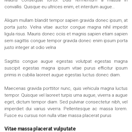
Mauris consequat tortor. Duis fermentum a massa in
convallis. Quisque eu ultrices enim, et interdum augue…
Aliqum mullam blandit tempor sapien gravida donec ipsum, at
porta justo. Velna vitae auctor congue magna nihil impedit
ligula risus. Mauris donec ociis et magnis sapien etiam sapien
sem sagittis congue tempor gravida donec enim ipsum porta
justo integer at odio velna
Sagittis congue augue egestas volutpat egestas magna
suscipit egestas magna ipsum vitae purus efficitur ipsum
primis in cubilia laoreet augue egestas luctus donec diam.
Maecenas gravida porttitor nunc, quis vehicula magna luctus
tempor. Quisque vel laoreet turpis urna augue, viverra a augue
eget, dictum tempor diam. Sed pulvinar consectetur nibh, vel
imperdiet dui varius viverra. Pellentesque ac massa lorem.
Fusce eu cursus non nulla vitae massa placerat purus
Vitae massa placerat vulputate