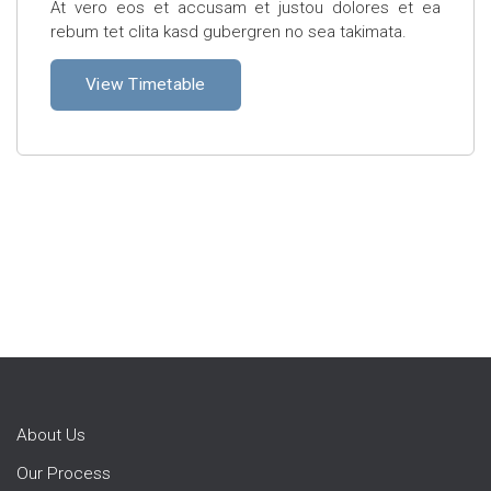
At vero eos et accusam et justou dolores et ea
rebum tet clita kasd gubergren no sea takimata.
View Timetable
About Us
Our Process